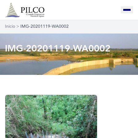
Inicio
>
IMG-20201119-WA0002
IMG-20201119-WA0002
19 noviembre, 2020