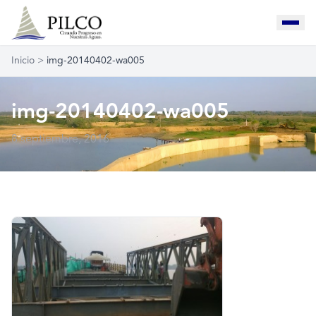
Inicio
>
img-20140402-wa005
img-20140402-wa005
8 septiembre, 2016