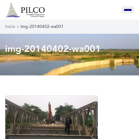
Inicio
>
img-20140402-wa001
img-20140402-wa001
8 septiembre, 2016