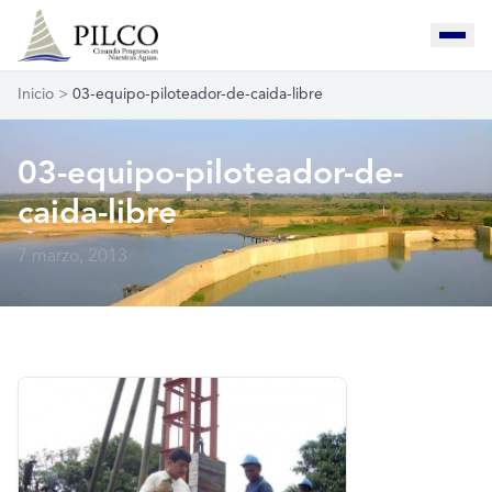
Inicio
>
03-equipo-piloteador-de-caida-libre
03-equipo-piloteador-de-
caida-libre
7 marzo, 2013