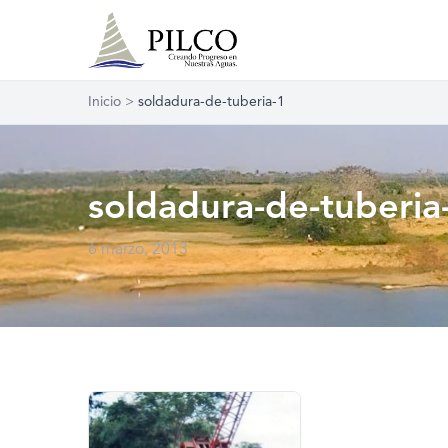
Inicio
>
soldadura-de-tuberia-1
soldadura-de-tuberia
6 marzo, 2013