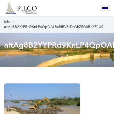
Inicio
>
altAg8B2YYPRd9KnLP4QpOALRcfdBV8rDrWhZ5QkBoXE1U9
altAg8B2YYPRd9KnLP4QpOA
17 enero, 2015