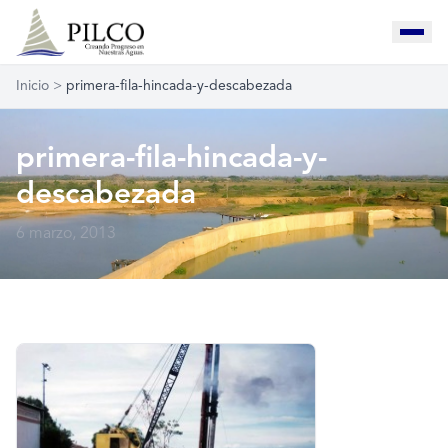
Inicio
>
primera-fila-hincada-y-descabezada
primera-fila-hincada-y-
descabezada
6 marzo, 2013