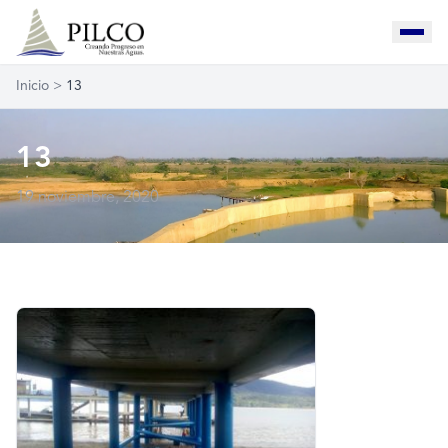
Inicio
>
13
13
19 noviembre, 2020