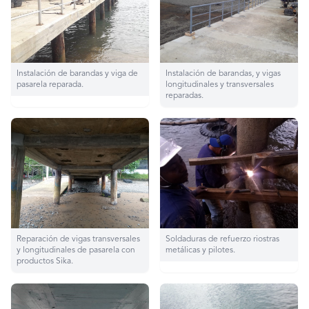
Instalación de barandas y viga de
Instalación de barandas, y vigas
pasarela reparada.
longitudinales y transversales
reparadas.
Reparación de vigas transversales
Soldaduras de refuerzo riostras
y longitudinales de pasarela con
metálicas y pilotes.
productos Sika.