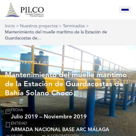
Inicio
>
Nuestros proyectos
>
Terminados
>
Mantenimiento del muelle marítimo de la Estación de
Guardacostas de…
PROYECTO EJECUTADO
Mantenimiento del muelle marítimo
de la Estación de Guardacostas de
Bahía Solano Chocó.
FECHA
Julio 2019 – Noviembre 2019
ENTIDAD
ARMADA NACIONAL BASE ARC MÁLAGA