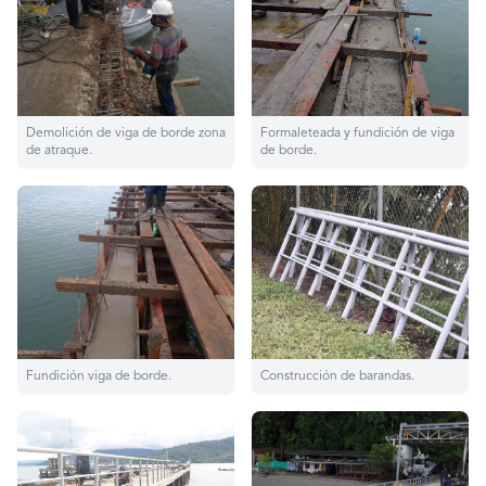
Demolición de viga de borde zona
Formaleteada y fundición de viga
de atraque.
de borde.
Fundición viga de borde.
Construcción de barandas.