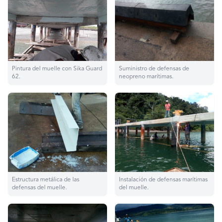
Pintura del muelle con Sika Guard
Suministro de defensas de
62.
neopreno marítimas.
Estructura metálica de las
Instalación de defensas marítimas
defensas del muelle.
del muelle.