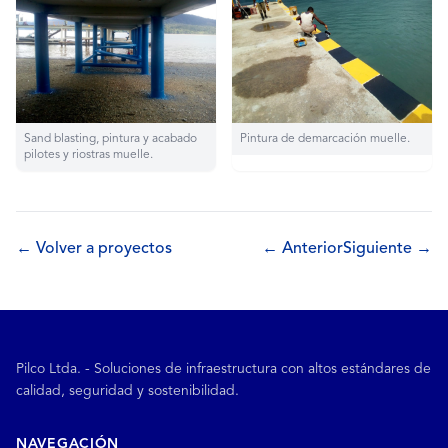
Sand blasting, pintura y acabado
Pintura de demarcación muelle.
pilotes y riostras muelle.
← Volver a proyectos
← Anterior
Siguiente →
Pilco Ltda. - Soluciones de infraestructura con altos estándares de
calidad, seguridad y sostenibilidad.
NAVEGACIÓN