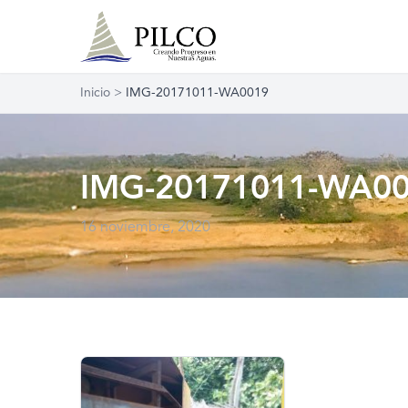
Inicio
>
IMG-20171011-WA0019
IMG-20171011-WA0
16 noviembre, 2020