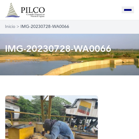
Inicio
>
IMG-20230728-WA0066
IMG-20230728-WA0066
22 agosto, 2025