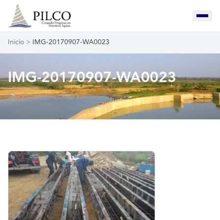
Inicio
>
IMG-20170907-WA0023
IMG-20170907-WA0023
16 noviembre, 2020