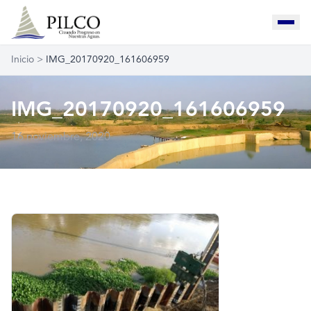
Inicio
>
IMG_20170920_161606959
IMG_20170920_161606959
16 noviembre, 2020