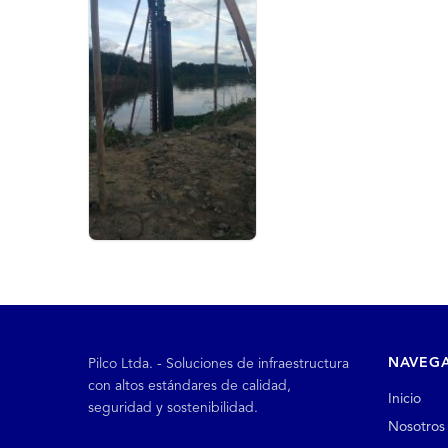
NAVEG
Pilco Ltda. - Soluciones de infraestructura
con altos estándares de calidad,
Inicio
seguridad y sostenibilidad.
Nosotros