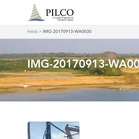
Inicio
>
IMG-20170913-WA0030
IMG-20170913-WA0
16 noviembre, 2020