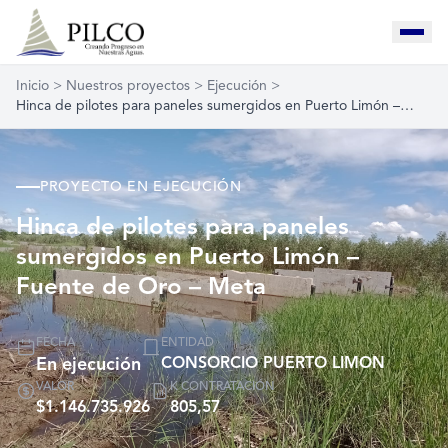
Inicio
>
Nuestros proyectos
>
Ejecución
>
Hinca de pilotes para paneles sumergidos en Puerto Limón –…
PROYECTO EN EJECUCIÓN
Hinca de pilotes para paneles
sumergidos en Puerto Limón –
Fuente de Oro – Meta
FECHA
ENTIDAD
En ejecución
CONSORCIO PUERTO LIMON
VALOR
K CONTRATACIÓN
$1.146.735.926
805,57