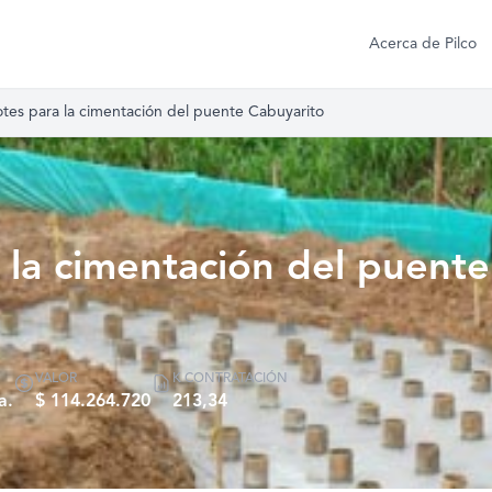
Acerca de Pilco
otes para la cimentación del puente Cabuyarito
a la cimentación del puente
VALOR
K CONTRATACIÓN
a.
$ 114.264.720
213,34