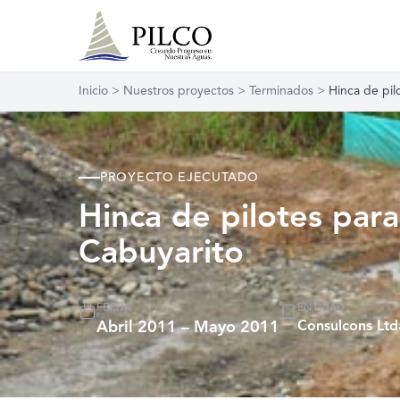
Inicio
>
Nuestros proyectos
>
Terminados
>
Hinca de pil
PROYECTO EJECUTADO
Hinca de pilotes par
Cabuyarito
FECHA
ENTIDAD
Abril 2011 – Mayo 2011
Consulcons Ltd