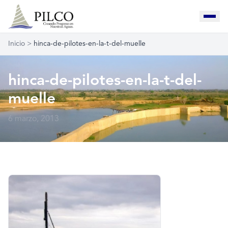
Inicio
>
hinca-de-pilotes-en-la-t-del-muelle
hinca-de-pilotes-en-la-t-del-
muelle
6 marzo, 2013