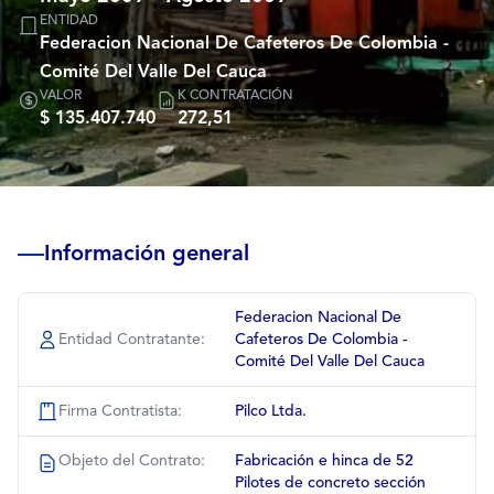
ENTIDAD
Federacion Nacional De Cafeteros De Colombia -
Comité Del Valle Del Cauca
VALOR
K CONTRATACIÓN
$ 135.407.740
272,51
Información general
Federacion Nacional De
Entidad Contratante:
Cafeteros De Colombia -
Comité Del Valle Del Cauca
Firma Contratista:
Pilco Ltda.
Objeto del Contrato:
Fabricación e hinca de 52
Pilotes de concreto sección