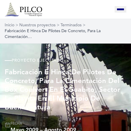
Inicio
>
Nuestros proyectos
>
Terminados
>
Fabricación E Hinca De Pilotes De Concreto, Para La
Cimentación…
PROYECTO EJECUTADO
Fabricación E Hinca De Pilotes De
Concreto, Para La Cimentación Del
Box Coulvert En El Guabito, Sector
La Playita En El Municipio De
Buenaventura
FECHA
Mayo 2009 – Agosto 2009