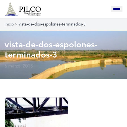
Inicio
>
vista-de-dos-espolones-terminados-3
vista-de-dos-espolones-
terminados-3
6 marzo, 2013