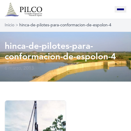
Inicio
>
hinca-de-pilotes-para-conformacion-de-espolon-4
hinca-de-pilotes-para-
conformacion-de-espolon-4
6 marzo, 2013