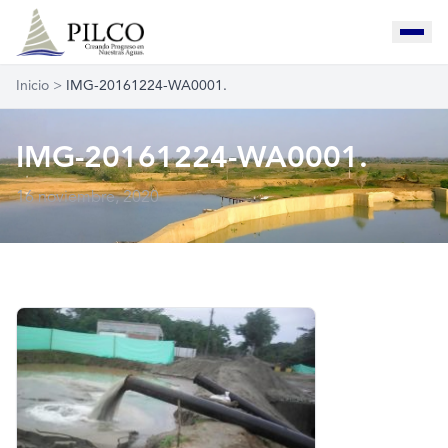
Inicio
>
IMG-20161224-WA0001.
IMG-20161224-WA0001.
16 noviembre, 2020