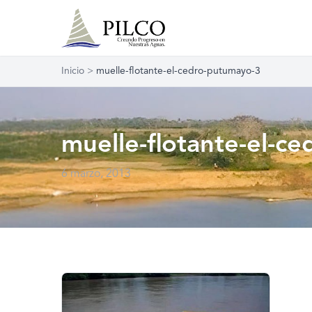
Inicio
>
muelle-flotante-el-cedro-putumayo-3
muelle-flotante-el-c
6 marzo, 2013