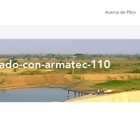
Acerca de Pilco
tado-con-armatec-110