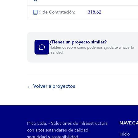
K de Contratación:
318,62
¿Tienes un proyecto similar?
Hablemos sobre cómo podemos ayudarte a hacerlo
realidad.
← Volver a proyectos
NAVEG
Pilco Ltda. - Soluciones de infraestructura
con altos estándares de calidad,
Inicio
seguridad y sostenibilidad.