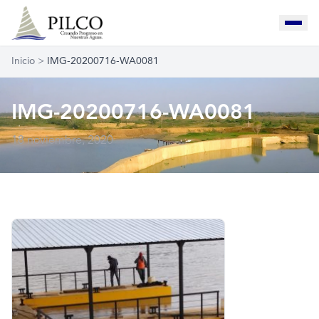
Inicio
>
IMG-20200716-WA0081
IMG-20200716-WA0081
18 noviembre, 2020