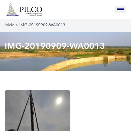
Inicio
>
IMG-20190909-WA0013
IMG-20190909-WA0013
18 noviembre, 2020