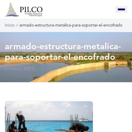
Inicio
>
armado-estructura-metalica-para-soportar-el-encofrado
armado-estructura-metalica-
para-soportar-el-encofrado
6 marzo, 2013