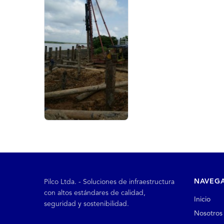
NAVEG
Pilco Ltda. - Soluciones de infraestructura
con altos estándares de calidad,
Inicio
seguridad y sostenibilidad.
Nosotros