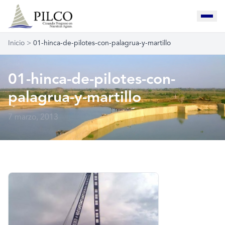
Inicio
>
01-hinca-de-pilotes-con-palagrua-y-martillo
01-hinca-de-pilotes-con-
palagrua-y-martillo
7 marzo, 2013