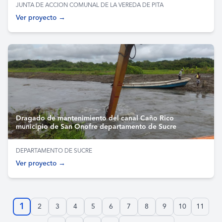
JUNTA DE ACCION COMUNAL DE LA VEREDA DE PITA
Ver proyecto →
Dragado de mantenimiento del canal Caño Rico
municipio de San Onofre departamento de Sucre
DEPARTAMENTO DE SUCRE
Ver proyecto →
1
2
3
4
5
6
7
8
9
10
11