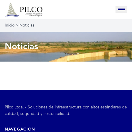
Inicio
>
Noticias
Noticias
Pilco Ltda. - Soluciones de infraestructura con altos estándares de
calidad, seguridad y sostenibilidad.
NAVEGACIÓN