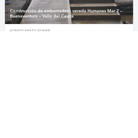
Construcción de embarcadero vereda Humanes Mar 2 –
Buenaventura – Valle del Cauca
FONDO MIXTO FONER
Ver proyecto →
Hinca de pilotes para paneles sumergidos en Puerto
Limón – Fuente de Oro – Meta
CONSORCIO PUERTO LIMON
Ver proyecto →