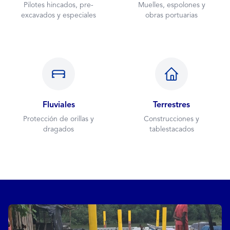
Pilotes hincados, pre-
Muelles, espolones y
excavados y especiales
obras portuarias
Fluviales
Terrestres
Protección de orillas y
Construcciones y
dragados
tablestacados