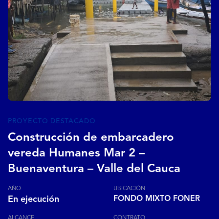
PROYECTO DESTACADO
Construcción de embarcadero
vereda Humanes Mar 2 –
Buenaventura – Valle del Cauca
AÑO
UBICACIÓN
En ejecución
FONDO MIXTO FONER
ALCANCE
CONTRATO